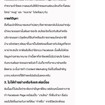
ทำความเข้าใจและวางแผนกันให้ดีว่าคอนเทนต์แบบไหนที่จะทั้งตอบ
โจทย์ “คนดู” และ “คนขาย” ไปพร้อมๆ กัน
การแก้ปัญหา
สิ่งที่ผมมักให้คนมาอบรมทำบ่อยๆ คือการถอยกลับไปมองว่ากลุ่ม
เป้าหมายของเรานั้นต้องการอะไร สนใจอะไรเกี่ยวกับสินค้าหรือ
บริการของเรา มีจุดไหนที่สินค้าหรือบริการเราตอบโจทย์เขาได้
บ้าง แล้วค่อยๆ พัฒนาขึ้นมาเป็นลิสต์ของเรื่องราวกับข้อมูลที่พวก
เขาน่าจะสนใจ เราต้องไม่ลืมว่าโลกบน Facebook นั้นเต็มไปด้วย
ข้อมูลข่าวสารมากมาย ถ้าเนื้อหาที่เราโพสต์นั้นไม่น่าสนใจ ไม่ตรง
กับความต้องการของเขาแล้วล่ะก็ มันก็ยากที่เขาจะมาอ่านหรือ
ติดตาม ฉะนั้นการทำ Content Marketing จึงเป็นเรื่องสำคัญ
มากๆ หลังจากที่ได้ทำเพจไปแล้วนั่นแหละครับ
3. ไม่ได้ทำอย่างจริงจังและต่อเนื่อง
อันนี้ผมก็ไม่แน่ใจว่าจะเรียกว่าปัญหาดีไหม แต่ส่วนหนึ่งเพราะการ
ทำ Facebook Page เหมือนเป็น “งานใหม่” ที่เพิ่มเข้ามา ซึ่งมัน
เลยไม่ใช่เรื่องง่ายกับการที่ต้อง “ทำเพิ่ม” จากชีวิตปรกติของ