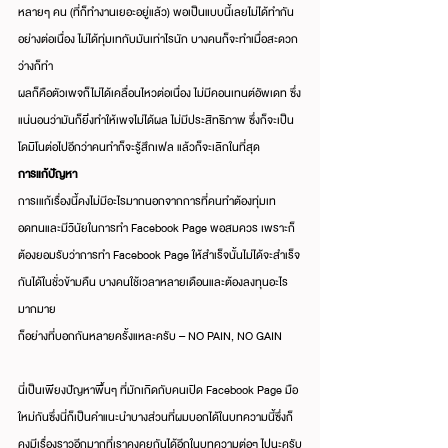
หลายๆ คน (ที่ก็ทำงานเยอะอยู่แล้ว) พอเป็นแบบนี้เลยไม่ได้ทำกัน
อย่างต่อเนื่อง ไม่ได้ทุ่มเทกับมันเท่าไรนัก บางคนก็จะทำเมื่อสะดวก 
ว่างก็ทำ
ผลก็คือตัวเพจก็ไม่ได้เคลื่อนไหวต่อเนื่อง ไม่มีคอนเทนต์อัพเดท ซึ่ง
แน่นอนว่ามันก็ยิ่งทำให้เพจไม่ได้ผล ไม่มีประสิทธิภาพ ซึ่งก็จะเป็น
โดมิโนต่อไปอีกว่าคนทำก็จะรู้สึกเฟล แล้วก็จะเลิกในที่สุด
การแก้ปัญหา
การเแก้เรื่องนี้คงไม่มีอะไรมากนอกจากการที่คนทำต้องทุ่มเท 
อดทนและมีวินัยในการทำ Facebook Page พอสมควร เพราะก็
ต้องยอมรับว่าการทำ Facebook Page ให้สำเร็จนั้นไม่ได้จะสำเร็จ
กันได้ในชั่วข้ามคืน บางคนใช้เวลาหลายเดือนและต้องลงทุนอะไร
มากมาย
ก็อย่างที่บอกกันหลายครั้งแหละครับ – NO PAIN, NO GAIN
นี่เป็นเพียงปัญหาพื้นๆ ที่มักเกิดกับคนเปิด Facebook Page มือ
ใหม่กันซึ่งนี่ก็เป็นคำแนะนำบางส่วนที่ผมบอกได้ในบทความนี้ซึ่งก็
คงมีเรื่องราวอีกมากที่เราคงคุยกันได้อีกในบทความต่อๆ ไปนะครับ