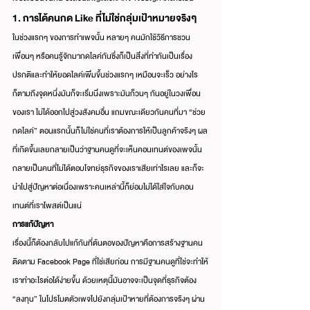
1. การได้คนกด Like ที่ไม่ใช่กลุ่มเป้าหมายจริงๆ
ในช่วงแรกๆ ของการทำเพจนั้น หลายๆ คนมักใช้วิธีการชวน
เพื่อนๆ หรือคนรู้จักมากดไลค์กันซึ่งก็เป็นสิ่งที่ทำกันเป็นเรื่อง
ปรกติและทำให้ยอดไลค์เพิ่มขึ้นช่วงแรกๆ เหมือนจะเร็ว อย่างไร
ก็ตามถึงจุดหนึ่งมันก็จะเริ่มนิ่งเพราะมันก็วนๆ กันอยู่ในวงเพื่อน
ของเรา ไม่ได้ออกไปสู่วงสังคมอื่น แถมขณะเดียวกันคนที่มา “ช่วย
กดไลค์” ตอนแรกนั้นก็ไม่ใช่คนที่เราต้องการให้เป็นลูกค้าจริงๆ ผล
ที่เกิดขึ้นเลยกลายเป็นว่าฐานคนดูที่จะเห็นคอนเทนต์ของเพจนั้น
กลายเป็นคนที่ไม่ได้ตอบโจทย์ธุรกิจของเราเสียเท่าไรเลย และก็จะ
นำไปสู่ปัญหาต่อเนื่องเพราะคนเหล่านี้ก็ย่อมไม่ได้ใส่ใจกับคอน
เทนต์ที่เราโพสต์เป็นแน่
การแก้ปัญหา
เรื่องนี้ก็ต้องกลับไปแก้กันที่ต้นตอของปัญหาคือการสร้างฐานคน
ติดตาม Facebook Page ที่ใช่เสียก่อน การมีฐานคนดูที่ใช่จะทำให้
เราทำอะไรต่อได้ง่ายขึ้น ด้วยเหตุนี้มันอาจจะเป็นจุดที่ธุรกิจต้อง 
“ลงทุน” ในโปรโมตตัวเพจไปยังกลุ่มเป้าหายที่ต้องการจริงๆ ผ่าน