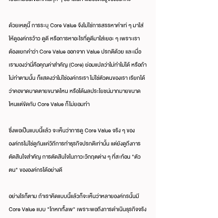
ด้วยเหตุนี้ การระบุ Core Value จึงไม่ใช่การสรรหาคำเท่ ๆ มาใส่
ให้ดูองค์กรว้าว ดูดี หรือการหาอะไรที่ดูดีมาใส่เยอะ ๆ เพราะเรา
ต้องแยกคำว่า Core Value ออกจาก Value ปรกติด้วย และเมื่อ
เรามองว่านี่คือคุณค่าสำคัญ (Core) ย่อมแปลว่าไม่ทำไม่ได้ หรือถ้า
ไม่ทำตามนั้น ก็แสดงว่าไม่ใช่องค์กรเรา ไม่ใช่ตัวตนของเรา เรียกได้
ว่าคอขาดบาดตายขนาดไหน หรือได้ผลประโยชน์มากมายขนาด
ไหนแต่ขัดกับ Core Value ก็ไม่ยอมทำ
ซึ่งพอเป็นแบบนี้แล้ว จะเห็นว่าการดู Core Value จริง ๆ ของ
องค์กรไม่ใช่ดูกันแค่วิถีการทำธุรกิจปรกติเท่านั้น แต่ยังดูถึงการ
ตัดสินใจสำคัญ การตัดสินใจในภาวะวิกฤตต่าง ๆ ที่สะท้อน "ตัว
ตน" ขององค์กรได้อย่างดี
อย่างไรก็ตาม ถ้าเราคิดแบบนี้แล้วก็จะเห็นว่าหลายองค์กรนั้นมี 
Core Value แบบ "โกหกทัั้งเพ" เพราะพอถึงการดำเนินธุรกิจจริง