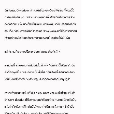
วันก่อนผมนั่งคุยกับพาร์ทเนอร์เรื่องของ Core Value ที่ตอนนี้มี
การพูดถึงกันเยอะ เพราะหลายองค์กรก็โฟกัสกับเรื่องการสร้าง
องค์กรที่เข้มแข็ง บ้างก็ใช้เป็นแก่นในการพัฒนาวัฒนธรรมองค์กร 
รวมทั้งบางคนอาจจะคิดถึงการเอา Core Value มาใช้ทั้งการหาคน
เข้าองค์กรหรือปรับวิธีการทำงานของคนในองค์กรให้ดียิ่งขึ้น
แต่คำถามคือเราจะอธิบาย Core Value ว่าอะไรดี ?
ระหว่างที่เราสองคนถกกันอยู่นั้น คำพูด "ผิดจากนี้ไม่ใช่เรา" เป็น
คำที่เราพูดขึ้นมาและคิดว่าเป็นสิ่งที่สะท้อนเรื่องนี้ได้ดีมากทีเดียว
โดยไม่ต้องใช้คำอธิบายสวยหรูประเภทศัพท์อังกฤษทฤษฎีจ๋า
เพราะถ้าเรามองแก่นแท้จริง ๆ ของ Core Value (ซึ่งย้ำตรงที่มีคำ
ว่า Core ด้วยนั้น) ก็คือการบอกว่าตัวองค์กร / บุคคลยึดอะไรเป็น
แก่นสำคัญในการคิด ตัดสินใจ และดำเนินการสิ่งต่าง ๆ ซึ่งสิ่งนั้น
เป็นเหมือนเข็มทิศในทุก ๆ อย่างในการมีชีวิตอยู่ขององค์กร