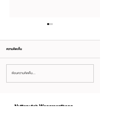
ความคิดเห็น
เขียนความคิดเห็น…
เราอัปเกรด "เครื่องมือ AI" ทุกเดือน แต่ไม่
อย่าคิดว่ารู้จักเพื่อนดี จน
เคยอัปเกรด "สมอง" ที่ต้องสั่งงานมัน —
ธุรกิจกับเขา
และนั่นคือคอขวดตัวจริงของ
Productivity
Nuttaputch Wongreanthong