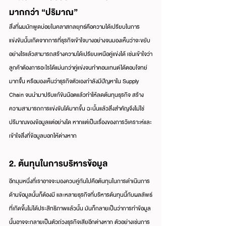
มากกว่า “ปริมาณ”
สิ่งที่ผมมักพูดบ่อยในคลาสกลยุทธ์คือความได้เปรียบในการ
แข่งขันนั้นเกิดจากการที่ธุรกิจเข้าใจบางอย่างจนมองเห็นว่าจะขยับ
อย่างไรแล้วสามารถสร้างความได้เปรียบเหนือคู่แข่งได้ เช่นเข้าใจว่า
ลูกค้าต้องการอะไรได้แม่นกว่าคู่แข่งจนทำคอนเทนต์ได้ตอบโจทย์
มากขึั้น หรือมองเห็นว่าธุรกิจตัวเองกำลังมีปัญหาใน Supply 
Chain จนนำมาปรับแก้ขันน๊อตแล้วทำให้ลดต้นทุนธุรกิจ สร้าง
ความสามารถการแข่งขันได้มากขึ้น ฉะนั้นแล้วสิ่งสำคัญจึงไม่ใช่
ปริมาณของข้อมูลแต่อย่างใด หากแต่เป็นเรื่องของการวิเคราะห์และ
เข้าใจสิ่งที่ข้อมูลบอกให้ต่างหาก
2. ต้นทุนในการบริหารข้อมูล
อีกมุมหนึ่งที่เราอาจจะมองควบคู่กันไปคือต้นทุนในการดำเนินการ
ด้านข้อมูลนั้นก็ต้องมี และหลายธุรกิจที่บริหารต้นทุนนี้กับผลลัพธ์
ที่เกิดขึ้นไม่ได้ประสิทธิภาพแล้วนั้น มันก็กลายเป็นว่าการทำข้อมูล
นั้นอาจจะกลายเป็นตัวถ่วงธุรกิจเสียอีกต่างหาก ตัวอย่างเช่นการ