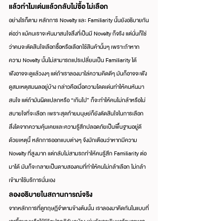
แล้วทำไมเด่นแล้วกลับไม่ซื้อ ไม่เลือก
อย่างไรก็ตาม หลักการ Novelty และ Familiarity นั้นยังอธิบายกัน
ต่อว่า แม้คนเราจะหันมาสนใจสิ่งที่เป็นมี Novelty ก็จริง แต่นั่นก็ใช่
ว่าคนจะตัดสินใจเลือกซื้อหรือเลือกใช้สินค้านั้นๆ เพราะถ้าหาก
ความ Novelty นั้นไม่สามารถแปรเปลี่ยนเป็น Familiarity ได้
ฟังอาจจะดูแล้วงงๆ แต่ถ้าเราลองมาไล่ความคิดดีๆ มันก็อาจจะฟัง
ดูสมเหตุสมผลอยู่บ้าง กล่าวคือเมื่อความโดดเด่นทำให้คนหันมา
สนใจ แต่ถ้ามันผิดแปลกหรือ “เกินไป” ก็จะทำให้คนไม่กล้าหรือไม่
สบายใจที่จะเลือก เพราะสุดท้ายมนุษย์ก็ยังตัดสินใจในการเลือก
สิ่งใดจากความคุ้นเคยและความรู้สึกปลอดภัยเป็นพื้นฐานอยู่ดี
ด้วยเหตุนี้ หลักการออกแบบต่างๆ จึงมักเตือนว่าหากมีความ 
Novelty ที่สูงมาก แต่กลับไม่สามรถทำให้คนรู้สึก Familiarity ต่อ
มาได้ มันก็จะกลายเป็นดาบสองคมที่ทำให้คนไม่กล้าเลือก ไม่กล้า
เข้ามาใช้บริการนั่นเอง
ลองอธิบายในสถานการณ์จริง
จากหลักการที่ดูทฤษฏีจ๋าตามข้างต้นนั้น เราลองมาคิดกันในแบบที่