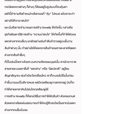
เลื่อนมักจะอยู่จุดนี้ หรือกดปุ่มนี้แล้วจะต้องไปตรงนี้ หรืออย่าง
กรณีแพคเกจต่างๆ ก็ต่างๆ ก็ต้องอยู่ในรูปแบบที่คนคุ้นตา
แต่ทีนี้คำถามคือถ้าคนมักเลือกของที่ “คุ้น” ไปหมด แล้วเราจะทำ
อย่างไรให้เขามาสนใจ?
และนั่นคือการเข้ามาของการสร้าง Novelty ให้เกิดขึ้น กล่าวคือ
ธุรกิจต้องหาวิธีการสร้าง “ความน่าสนใจ” ให้เกิดขึ้นที่ทำให้ตัวเอง
แตกต่างจากคนอื่นๆ ยกตัวอย่างเช่นถ้าสินค้าวางอยู่บนชั้นวาง
สินค้าต่างๆ นั้น ทำอย่างไรให้แพคเกจสินค้าของเราเตะตาหรือแตก
ต่างจากสินค้าอื่นๆ
ที่เป็นเช่นนี้เพราะด้วยระบบความคิดของมนุษย์นั้น เรามักจะกวาด
สายตาและมองหาสิ่งที่ “แตกต่าง” หรือ “ผิดปรกติ” อยู่โดย
สัญชาติญาณ เช่นถ้ามีอะไรเคลื่อนไหว เราก็จะมองไปสิ่งนั้นก่อน 
ถ้าชั้นวางนมเป็นสีขาวหมด แต่มีขวดสีชมพูวางแทรกอยู่ มันก็จะ
ทำให้สายตาเราหันไปสนใจขวดสีชมพูได้
การสร้าง Novelty ก็คือกลวิธีในการทำให้ตัวสินค้า ตัวคอนเทนต์ 
ตัวแพคเกจโดดเด่นออกมาจนทำให้คนรู้สึกสนใจเนื่องจากมันแตก
ต่างจากคนอื่นนั่นเอง