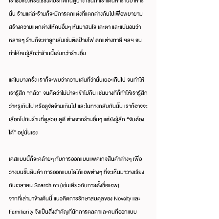
เราซื้อของหรือใช้ชีวิตปรกติกันดูบ้าง เช่นถ้าเราเดินหาร้านอาหาร
นั้น ร้านแต่ล่ะร้านก็จะมีการตกแต่งที่แตกต่างกันไปเพื่อพยายาม
สร้างความแตกต่างให้คนอื่นๆ หันมาสนใจ เตะตา และแน่นอนว่า
หลายๆ ร้านก็จะหาลูกเล่นเช่นติดป้ายไฟ ตกแต่างทาสี ฯลฯ จน
ทำให้คนรู้สึกว่าร้านนี้เด่นกว่าร้านอื่น
แต่ในบางครั้ง เราก็จะพบว่าความเด่นที่ว่านั้นเยอะเกินไป จนทำให้
เรารู้สึก “กลัว” จนคิดว่าไม่น่าจะเข้าไปกิน เช่นบางทีก็ทำให้เรารู้สึก
ว่าหรูเกินไป หรือดูจัดจ้านเกินไป และในทางกลับกันนั้น เราก็อาจจะ
เลือกไปกินร้านที่ดูสวย ดูดี ต่างจากร้านอื่นๆ แต่ยังรู้สึก​ “จับต้อง
ได้” อยู่นั่นเอง
เคสแบบนี้ก็จะคล้ายๆ กับการออกแบบแพคเกจสินค้าต่างๆ เพื่อ
วางบนชั้นสินค้า การออกแบบโลโก้แอพต่างๆ ที่จะเห็นมาวางเรียง
กันเวลาคน Search หา (เช่นเดียวกับการตั้งชื่อแอพ)
จากที่เล่ามาข้างต้นนี้ แนวคิดการรักษาสมดุลของ Novelty และ 
Familiarity จึงเป็นสิ่งสำคัญที่นักการตลดาและคนที่ออกแบบ