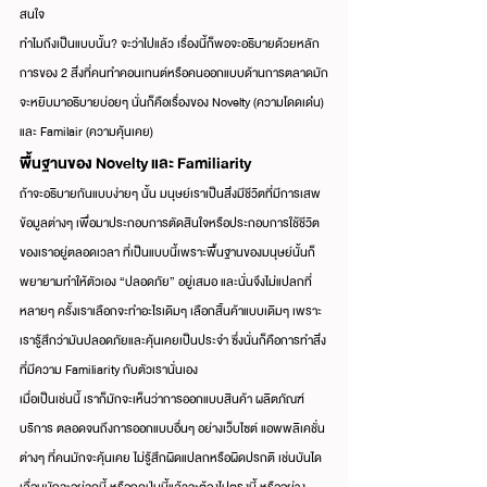
สนใจ
ทำไมถึงเป็นแบบนั้น? จะว่าไปแล้ว เรื่องนี้ก็พอจะอธิบายด้วยหลัก
การของ 2 สิ่งที่คนทำคอนเทนต์หรือคนออกแบบด้านการตลาดมัก
จะหยิบมาอธิบายบ่อยๆ นั่นก็คือเรื่องของ Novelty (ความโดดเด่่น) 
และ Familair (ความคุ้นเคย)
พื้นฐานของ Novelty และ Familiarity
ถ้าจะอธิบายกันแบบง่ายๆ นั้น มนุษย์เราเป็นสิ่งมีชีวิตที่มีการเสพ
ข้อมูลต่างๆ เพื่อมาประกอบการตัดสินใจหรือประกอบการใช้ชีวิต
ของเราอยู่ตลอดเวลา ที่เป็นแบบนี้เพราะพื้นฐานของมนุษย์นั้นก็
พยายามทำให้ตัวเอง “ปลอดภัย” อยู่เสมอ และนั่นจึงไม่แปลกที่
หลายๆ ครั้งเราเลือกจะทำอะไรเดิมๆ เลือกสิ้นค้าแบบเดิมๆ เพราะ
เรารู้สึกว่ามันปลอดภัยและคุ้นเคยเป็นประจำ ซึ่งนั่นก็คือการทำสิ่ง
ที่มีความ Familiarity กับตัวเรานั่นเอง
เมื่อเป็นเช่นนี้ เราก็มักจะเห็นว่าการออกแบบสินค้า ผลิตภัณฑ์ 
บริการ ตลอดจนถึงการออกแบบอื่นๆ อย่างเว็บไซต์ แอพพลิเคชั่น
ต่างๆ ที่คนมักจะคุ้นเคย ไม่รู้สึกผิดแปลกหรือผิดปรกติ เช่นบันได