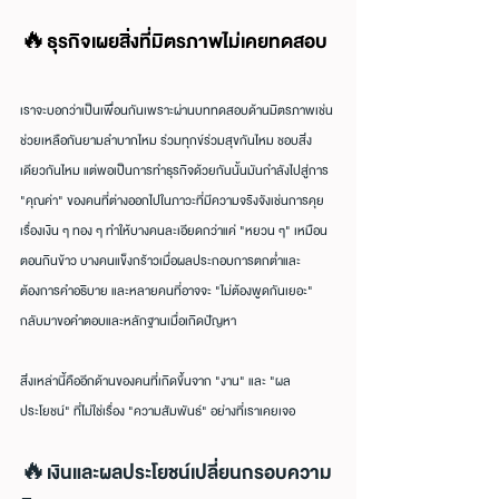
🔥ธุรกิจเผยสิ่งที่มิตรภาพไม่เคยทดสอบ
เราจะบอกว่าเป็นเพื่อนกันเพราะผ่านบททดสอบด้านมิตรภาพเช่น
ช่วยเหลือกันยามลำบากไหม ร่วมทุกข์ร่วมสุขกันไหม ชอบสิ่ง
เดียวกันไหม แต่พอเป็นการทำธุรกิจด้วยกันนั้นมันกำลังไปสู่การ 
"คุณค่า" ของคนที่ต่างออกไปในภาวะที่มีความจริงจังเช่นการคุย
เรื่องเงิน ๆ ทอง ๆ ทำให้บางคนละเอียดกว่าแค่ "หยวน ๆ" เหมือน
ตอนกินข้าว บางคนแข็งกร้าวเมื่อผลประกอบการตกต่ำและ
ต้องการคำอธิบาย และหลายคนที่อาจจะ "ไม่ต้องพูดกันเยอะ" 
กลับมาขอคำตอบและหลักฐานเมื่อเกิดปัญหา
สิ่งเหล่านี้คืออีกด้านของคนที่เกิดขึ้นจาก "งาน" และ "ผล
ประโยชน์" ที่ไม่ใช่เรื่อง "ความสัมพันธ์" อย่างที่เราเคยเจอ
🔥เงินและผลประโยชน์เปลี่ยนกรอบความ