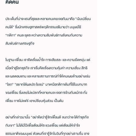
คิดคน
ประเด็นที่น่าจะแรงที่สุดและหลายคนเคยเจอกันมาคือ "เงินเปลี่ยน
คนได้" ซึ่งนักเศรษฐศาสตร์พฤติกรรมอธิบายว่า มนุษย์ใช้ 
“กติกา” คนละชุดระหว่างความสัมพันธ์ทางสังคมกับความ
สัมพันธ์ทางเศรษฐกิจ
ในฐานะเพื่อน เราคิดเรื่องน้ำใจ การเสียสละ และความยืดหยุ่น แต่
เมื่อเข้าสู่โลกธุรกิจ เราเริ่มคิดเรื่องความคุ้มค่า ความเสี่ยง สิทธิ 
และผลตอบแทน และหลายสถานการณ์ทำให้คนเผยด้านอย่างเช่น 
"โลภ" "อยากได้ผลประโยชน์" มาเหนือกติกาเดิมที่ใช้ในบทบาท
ของเพื่อน ซึ่งเลยไม่แปลกที่หลายคนจะเจอการโกงกันแม้กระทั่ง
เพื่อน การไม่แฟร์ เอาเปรียบหุ้นส่วน เป็นต้น
อย่างที่กล่าวมานั้น "อย่าคิดว่ารู้จักเพื่อนดี จนกว่าจะได้ทำธุรกิจ
กับเขา” ไม่ได้มีไว้เพื่อเตือนให้ระแวงเพื่อน แต่เตือนให้เข้าใจ
ธรรมชาติของมนุษย์ ตัวตนที่เรารู้จักในวันที่ทุกอย่างราบรื่น อาจ