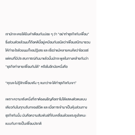
เรามักจะเคยได้ยินคำเตือนกันบ่อย ๆ ว่า "อย่าทำธุรกิจกับเพื่อน" 
ซึ่งส่วนตัวแล้วผมก็ถือคตินี้อยู่เหมือนกันชนิดว่าเพื่อนสนิทมาชวน
ให้ทำอะไรด้วยผมก็ขอปฏิเสธ และเชื่อว่าแม้หลายคนคิดว่าโอเวอร์ 
แต่คนที่มีประสบการณ์กันมาแล้วนั้นมักจะพูดในทางคล้ายกันว่า 
"ธุรกิจทำลายเพื่อนกันได้" หรือในอีกนัยหนึ่งคือ
“คุณจะไม่รู้จักเพื่อนจริง ๆ จนกว่าจะได้ทำธุรกิจกับเขา”
เพราะความจริงหนึ่งที่เราต้องเผชิญคือเราไม่ได้แสดงตัวตนแบบ
เดียวกันในทุกบริบทของชีวิต และเมื่อการเข้ามาเป็นหุ้นส่วนทาง
ธุรกิจกันนั้น มันคือความสัมพันธ์ที่ขับเคลื่อนด้วยแรงจูงใจคนะ
แบบกับการเป็นเพื่อนปรกติ