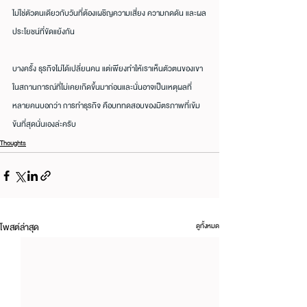
ไม่ใช่ตัวตนเดียวกับวันที่ต้องเผชิญความเสี่ยง ความกดดัน และผล
ประโยชน์ที่ขัดแย้งกัน
บางครั้ง ธุรกิจไม่ได้เปลี่ยนคน แต่เพียงทำให้เราเห็นตัวตนของเขา
ในสถานการณ์ที่ไม่เคยเกิดขึ้นมาก่อนและนั่นอาจเป็นเหตุผลที่
หลายคนบอกว่า การทำธุรกิจ คือบททดสอบของมิตรภาพที่เข้ม
ข้นที่สุดนั่นเองล่ะครับ
Thoughts
โพสต์ล่าสุด
ดูทั้งหมด