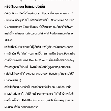
หรือ Sponsor ในแคมเปญอื่น
นี่ก็เป็นอีกกรณีหนึ่งที่เจอกันบ่อยๆ คือเวลาที่เราดูภาพของเพจ / 
Channel ต่างๆ แล้วเห็นว่ายอดโพสต์ที่เป็น Sponsored ก่อนหน้า
นี้ Engagement ดี ยอดวิวสวย ทำให้หลายๆ คนคิดว่าถ้าให้เพจ
เหล่านี้โพสต์คอนเทนต์ของแบรนด์น่าจะได้ Performance ดีตาม
ไปเด้วย
แต่ข้อเท็จจริงที่เราอาจจะไม่รู้คือตัวเลขที่ดูดีเหล่านั้นอาจจะมาจาก
การอัดเงินเพื่อ “ดัน” คอนเทนต์นั้น เช่นการเพิ่ม Boost Post หรือ
การซื้อโฆษณาดันยอด Reach / View ให้ ซึ่งตรงนี้ถ้าสังเกตจริงๆ 
ก็จะพอดูออกได้บ้างเช่น โพสต์ยอดไลค์ที่ดูสูงมากๆ แต่ยอดแชร์
กลับไม่ได้เยอะ (ซึ่งก็จะหมายความว่ายอด Reach สูงโดยแทบไม่ได้
มาจากแชร์เลย)
อย่างไรก็ตาม สิ่งที่น่าเป็นห่วงคือถ้าเราไม่ใช่แอดมินหรือคนที่ทำ
แคมเปญนั้น เราก็คงไม่มีทางรู้ Performance ที่แท้จริงข้างหลังว่า
ผลที่เกิดขึ้นเป็น Paid Performance ไปเท่าไร ซึ่งเผลอๆ อาจจะใช้
เงินมากเพื่อให้เกิดยอดดังกล่าว