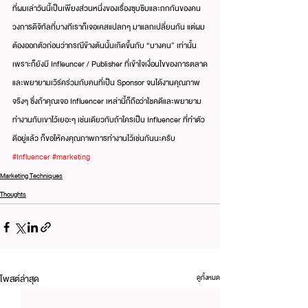
ที่ผมเล่าวันนี้เป็นเพียงส่วนหนึ่งของเรื่องซุบซิบและถกกันของคน
วงการดิจิทัลที่บางทีเราก็เจอเคสแปลกๆ มาแลกเปลี่ยนกัน แต่ผม
ต้องออกตัวก่อนว่ากรณีข้างต้นนั้นเกิดขึ้นกับ “บางคน” เท่านั้น 
เพราะก็ยังมี Infleuncer / Publisher ที่เข้าใจเงื่อนไขของการตลาด
และพยายามเวิร์คร่วมกับคนที่เป็น Sponsor จนได้งานคุณภาพ
จริงๆ ซึ่งถ้าคุณเจอ Influencer เหล่านี้ก็ถือว่าโชคดีและพยายาม
ทำงานกับเขาไว้เยอะๆ เช่นเดียวกับถ้าใครเป็น Influencer ที่ทำตัว
ดีอยู่แล้ว ก็ขอให้คงคุณภาพการทำงานไว้เช่นกันนะครับ
#Influencer
#marketing
Marketing Techniques
Thoughts
โพสต์ล่าสุด
ดูทั้งหมด