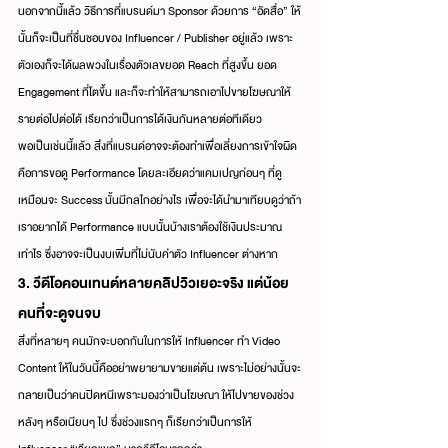
นอกจากนี้แล้ว วิธีการที่แบรนด์มา Sponsor ด้วยการ “อัดสื่อ” ให้
นั้นก็จะเป็นที่ชื่นชอบของ Influencer / Publisher อยู่แล้ว เพราะ
ตัวเองก็จะได้ผลพวงในเรื่องตัวเลขยอด Reach ที่สูงขึ้น ยอด 
Engagement ที่โตขึ้น และก็จะทำให้สามารถเอาไปขายโฆษณาให้
รายต่อไปต่อได้ เรียกว่าเป็นการได้เงินกันหลายต่อทีเดียว
พอเป็นเช่นนี้แล้ว สิ่งที่แบรนด์อาจจะต้องทำเพื่อเลี่ยงการเข้าใจผิด
คือการขอดู Performance โดยละเอียดว่าแคมเปญก่อนๆ ที่ดู
เหมือนจะ Success นั้นมีกลไกอย่างไร เพื่อจะได้นำมาเทียบดูว่าถ้า
เราอยากได้ Performance แบบนั้นบ้างเราต้องใช้เงินประมาณ
เท่าไร ซึ่งอาจจะเป็นงบเพิ่มที่ไม่นับค่าตัว Influencer ต่างหาก
3. วีดีโอคอนเทนต์หลายคลิปวิวเยอะจริง แต่น้อย
คนที่จะดูจนจบ
สิ่งที่หลายๆ คนมักจะบอกกันในการให้ Influencer ทำ Video 
Content ให้ในวันนี้คืออย่าพยายามขายแต่ต้น เพราะไม่อย่างนั้นจะ
กลายเป็นว่าคนปิดหนีเพราะมองว่าเป็นโฆษณา ให้ไปขายของช่วง
หลังๆ หรือเนียนๆ ไป ซึ่งช่วงแรกๆ ก็เรียกว่าเป็นการให้  