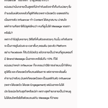
Influencer “เรียกแขก” มาดูวีดีโอมากกว่า
แน่นอนว่านั่นกลายเป็นสูตรที่มักทำกันแล้วเราก็เห็นกันบ่อยๆ ซึ่ง
ถ้ามองในแง่ตัวเลขแล้วก็ดูดีทีเดียวเพราะมียอดวิว ยอดแชร์กัน
เนื่องจากตัว Influencer ทำ Content ได้สนุกสนาน น่าสนใจ
แต่คำถามคือเราได้ไปดูต่อไหมว่า คนที่ดูนั้นได้ Message ของเรา
หรือไม่?
เพราะถ้าไปดูในหลายๆ วีดีโอที่เห็นตัวเลขสวยๆ กันนั้น แท้จริงอาจ
จะเป็นการดูในช่วงระยะเวลาสั้นๆ ตอนต้น (และตัว Platform 
อย่าง Facebook ก็รับวิวไปแล้ว) แล้วกลายเป็นว่าคนที่ดูจนตอนที่
มี Brand Message นั้นอาจจะเหลือไม่ถึง 10% ก็ได้
แน่นอนว่าเหล่า Infleuncer ก็จะเคลมว่าวิธีการเล่าแบบนี้ทำให้คน
ดูวีดีโอ และเกิดยอดวิวที่แบรนด์ต้องการ แต่เราอาจจะต้องตั้ง
คำถามว่าจริงๆ มันแค่เกิดยอดวิวและเป็นผลดีกับตัว Influencer 
(เพราะได้ยอดวิว ได้ยอด Engagement) แต่มันอาจจะไม่ได้
ประโยชน์อะไรกับธุรกิจหรือเปล่า เพราะสุดท้ายกลายเป็นว่าคนดู
ไม่ได้สนใจหรือใส่ใจตัวแบรนด์กับ Message ที่ว่าเลย