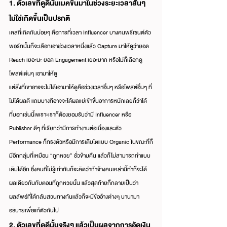
1. ตัวเลขที่ดูดีนั้นเมคขึ้นมาในช่วงระยะเวลาสั้นๆ 
ไม่ใช่เกิดขึ้นเป็นปรกติ
เคสที่เกิดกันบ่อยๆ คือการที่เวลา Influencer บางคนพรีเซนต์ตัว
พอร์ทนั้นก็จะเลือกเอาช่วงเวลาหนึ่งแล้ว Capture มาให้ดูว่ายอด 
Reach เยอะนะ ยอด Engagement เยอะมาก หรือไม่ก็เลือกดู
โพสต์เด่นๆ เอามาให้ดู
แต่สิ่งที่เขาอาจจะไม่ได้เอามาให้ดูคือช่วงเวลาอื่นๆ หรือโพสต์อื่นๆ ที่
ไม่ได้ผลดี แถมบางทีอาจจะได้ผลแย่เข้าขั้นอาการหนักเลยก็ว่าได้
ที่บอกเช่นนี้เพราะเราก็ต้องยอมรับว่ามี Influencer หรือ 
Publisher ดีๆ ที่เรียกว่ามีการทำงานต่อเนื่องและตัว 
Performance ก็ทรงตัวหรือมีการเติบโตแบบ Organic ในขณะที่ก็
มีอีกกลุ่มที่เหมือน “ถูกหวย” ชั่วข้ามคืน แล้วก็ไม่สามารถทำแบบ
เดิมได้อีก ซึ่งคนที่ไม่รู้เท่าทันก็จะคิดว่าถ้าจ้างคนเหล่านี้ทำก็จะได้
ผลเดียวกันกับตอนที่ถูกหวยนั้น แล้วสุดท้ายก็กลายเป็นว่า
ผลลัพธ์ที่ได้กลับสวนทางกันแล้วก็จะมีข้ออ้างต่างๆ นานามา
อธิบายเพื่อแก้ตัวกันไป
2. ตัวเลขที่ดูดีนั้นจริงๆ แล้วเป็นผลจากการอัดเงิน 