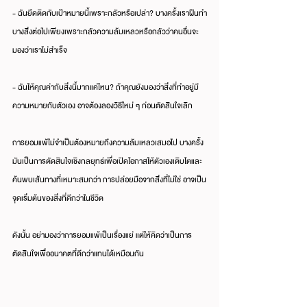
- ฉันยึดติดกับเป้าหมายนี้เพราะกลัวหรือเปล่า? บางครั้งเราฝืนทำ
บางสิ่งต่อไปเพียงเพราะกลัวความล้มเหลวหรือกลัวว่าคนอื่นจะ
มองว่าเราไม่สำเร็จ
- ฉันให้คุณค่ากับสิ่งนี้มากแค่ไหน? ถ้าคุณยังมองว่าสิ่งที่ทำอยู่มี
ความหมายกับตัวเอง อาจต้องลองวิธีใหม่ ๆ ก่อนตัดสินใจเลิก
การยอมแพ้ไม่จำเป็นต้องหมายถึงความล้มเหลวเสมอไป บางครั้ง
มันเป็นการตัดสินใจเชิงกลยุทธ์เพื่อเปิดโอกาสให้ตัวเองเติบโตและ
ค้นพบเส้นทางที่เหมาะสมกว่า การปล่อยมือจากสิ่งที่ไม่ใช่ อาจเป็น
จุดเริ่มต้นของสิ่งที่ดีกว่าในชีวิต
ดังนั้น อย่ามองว่าการยอมแพ้เป็นเรื่องแย่ แต่ให้คิดว่าเป็นการ
ตัดสินใจเพื่ออนาคตที่ดีกว่าแทนได้เหมือนกัน