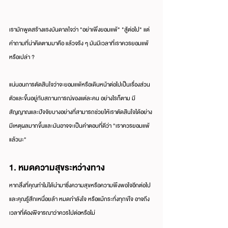
เรามักพูดสร้างแรงบันดาลใจว่า "อย่าเพิ่งยอมแพ้" "สู้ต่อไป" แต่
คำถามที่น่าคิดตามมาคือ แล้วจริง ๆ มันมีเวลาที่เราควรยอมแพ้
หรือเปล่า ?
แน่นอนการตัดสินใจว่าจะยอมแพ้หรือเดินหน้าต่อไปเป็นเรื่องส่วน
ตัวและขึ้นอยู่กับสถานการณ์ของแต่ละคน อย่างไรก็ตาม มี
สัญญาณและปัจจัยบางอย่างที่สามารถช่วยให้เราตัดสินใจได้อย่าง
มีเหตุผลมากขึ้นและมันอาจจะเป็นคำตอบที่ดีว่า "เราควรยอมแพ้
แล้วนะ"
1. หมดความสุขระหว่างทาง
หากสิ่งที่คุณทำไม่ได้นำมาซึ่งความสุขหรือความพึงพอใจอีกต่อไป 
และคุณรู้สึกเหนื่อยล้า หมดกำลังใจ หรือแม้กระทั่งทุกข์ใจ อาจถึง
เวลาที่ต้องพิจารณาว่าควรไปต่อหรือไม่