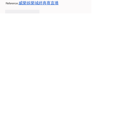
Reference:
威樂娛樂城經典賽直播
ถูกใจ
ตอบกลับ
Jenny Liu
29 ก.ค. 2568
Very useful article. Thanks for sharing
Reference:
棒球經典賽
ถูกใจ
ตอบกลับ
Nuttaputch Wongreanthong