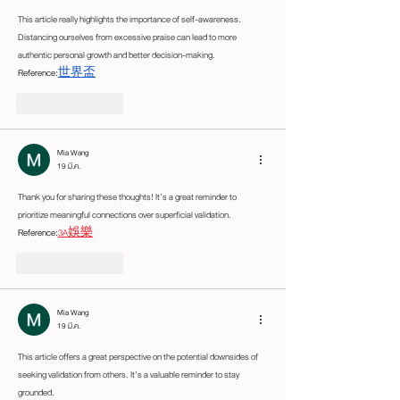
This article really highlights the importance of self-awareness. 
Distancing ourselves from excessive praise can lead to more 
authentic personal growth and better decision-making.
Reference:
世界盃
ถูกใจ
ตอบกลับ
Mia Wang
19 มี.ค.
Thank you for sharing these thoughts! It’s a great reminder to 
prioritize meaningful connections over superficial validation.
Reference:
3A娛樂
ถูกใจ
ตอบกลับ
Mia Wang
19 มี.ค.
This article offers a great perspective on the potential downsides of 
seeking validation from others. It’s a valuable reminder to stay 
grounded.