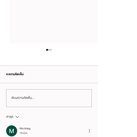
4 ความคิดเห็น
เขียนความคิดเห็น…
เราอัปเกรด "เครื่องมือ AI" ทุกเดือน แต่ไม่
อย่าคิดว่ารู้จักเพื่อนดี จน
เคยอัปเกรด "สมอง" ที่ต้องสั่งงานมัน —
ธุรกิจกับเขา
และนั่นคือคอขวดตัวจริงของ
ล่าสุด
Productivity
Mia Wang
19 มี.ค.