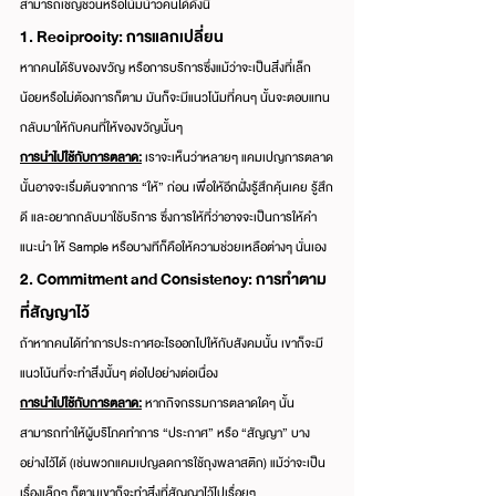
สามารถเชิญชวนหรือโน้มน้าวคนได้ดังนี้
1. Reciprocity: การแลกเปลี่ยน
หากคนได้รับของขวัญ หรือการบริการซึ่งแม้ว่าจะเป็นสิ่งที่เล็ก
น้อยหรือไม่ต้องการก็ตาม มันก็จะมีแนวโน้มที่คนๆ นั้นจะตอบแทน
กลับมาให้กับคนที่ให้ของขวัญนั้นๆ
การนำไปใช้กับการตลาด:
 เราจะเห็นว่าหลายๆ แคมเปญการตลาด
นั้นอาจจะเริ่มต้นจากการ “ให้” ก่อน เพื่อให้อีกฝั่งรู้สึกคุ้นเคย รู้สึก
ดี และอยากกลับมาใช้บริการ ซึ่งการให้ที่ว่าอาจจะเป็นการให้คำ
แนะนำ ให้ Sample หรือบางทีก็คือให้ความช่วยเหลือต่างๆ นั่นเอง
2. Commitment and Consistency: การทำตาม
ที่สัญญาไว้
ถ้าหากคนได้ทำการประกาศอะไรออกไปให้กับสังคมนั้น เขาก็จะมี
แนวโน้นที่จะทำสิ่งนั้นๆ ต่อไปอย่างต่อเนื่อง
การนำไปใช้กับการตลาด:
 หากกิจกรรมการตลาดใดๆ นั้น
สามารถทำให้ผู้บริโภคทำการ “ประกาศ” หรือ “สัญญา” บาง
อย่างไว้ได้ (เช่นพวกแคมเปญลดการใช้ถุงพลาสติก) แม้ว่าจะเป็น
เรื่องเล็กๆ ก็ตามเขาก็จะทำสิ่งที่สัญญาไว้ไปเรื่อยๆ