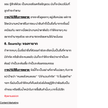
ชอบ รู้สึกดีด้วย เป็นคนขอร้องหรือเชิญชวน มันก็จะมีแนวโน้มที่
ลูกค้าจะทำตาม
การนำไปใช้ในการตลาด:
 อาจจะฟังดูตลกๆ อยู่เสียหน่อย แต่การ
ใช้พนักงานหน้าตาดีในการแนะนำสินค้าก็เป็นสิ่งที่มาจากเรื่องนี้
เหมือนกัน เพราะเมื่อพนักงานหน้าตาดีแล้ว ทำให้หลายๆ คน
อยากเข้ามาคุยด้วย และสามารถคล้อยตามได้ง่ายนั่นเอง
6. Scarcity: ของหายาก
ถ้าหากคนๆ นั้นเชื่อว่าสิ่งที่ตัวเองกำลังจะเลือกนั้นเป็นสิ่งที่หายาก 
มีจำกัด หรือใกล้จะหมดแล้ว มันก็จะทำให้เขาคิดว่าเขาจำเป็นจะ
ต้องมี จำเป็นจะต้องซื้อ จำเป็นจะต้องครอบครอง
การนำไปใช้ในการตลาด:
 ข้อนี้ก็จะเป็นอย่างที่เราเห็นบ่อยๆ กับการ
แปะป้ายว่า “หมดแล้วหมดเลย” “มีจำนวนจำกัด” “5 ชิ้นสุดท้าย” 
ฯลฯ ซึ่งมันเป็นเร้าให้คนที่เห็นแล้วยังชั่งใจอยู่รู้สึกว่าต้องรีบเป็น
เจ้าของ หรือเพิ่มน้ำหนักในการซื้อสินค้านั้นๆ มากขึ้นไปอีก
#persuasion
Content Marketing