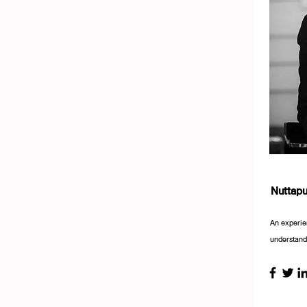
Nuttap
An experie
understandi