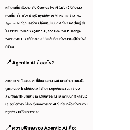
หลังจากที่เราฮือฮามากับ Generaetive AI ในช่วง 2 ปีที่ผ่านมา 
ตอนนี้เราก็กำลังจะเข้าสู่อีกยุคสมัยของ AI โดยการเข้ามาของ 
Agentic AI ที่ถูกมองว่าจะเปลี่ยนรูปแบบการทำงานครั้งใหญ่ ซึ่ง
ในบทความ What Is Agentic AI, and How Will It Change 
Work? ของ HBR ก็มีการสรุปประเด็นที่คนทำงานควรรู้ไว้อย่างดี
ทีเดียว
📍Agentic AI คืออะไร?
Agentic AI คือระบบ AI ที่มีความสามารถในการทำงานแบบเชิง
รุกและอิสระ โดยไม่ต้องรอคำสั่งจากมนุษย์ตลอดเวลา ระบบ
สามารถเข้าใจเป้าหมายและบริบทของงาน แล้วดำเนินการตัดสินใจ
และลงมือทำงานได้เอง ซึ่งแตกต่างจาก AI รุ่นก่อนที่ต้องทำงานตาม
กฎที่กำหนดไว้อย่างตายตัว
📍ความพิเศษของ Agentic AI คือ: