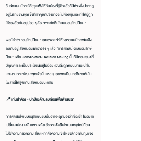
วันก่อนผมมีการโค้ชจุดแข็งให้กับน้องที่รู้จักแล้วก็มีคำหนึ่งปรากฎ
อยู่ในรายงานจุดแข็งที่เราคุยกันซึ่งอาจจะไม่ค่อยคุ้นและทำให้ผู้ถูก
โค้ชสงสัยกันอยู่บ่อย ๆ คือ "การตัดสินใจแบบอนุรักษ์นิยม"
พอมีคำว่า "อนุรักษ์นิยม" เลยอาจจะทำให้หลายคนมีภาพในเชิง
ลบกันอยู่เสียหน่อยแต่เอาจริง ๆ แล้ว "การตัดสินใจแบบอนุรักษ์
นิยม" หรือ Conservative Decision Making นั้นก็มีคอนเซปต์ที่
มีคุณค่าและเป็นประโยชน์อยู่ไม่น้อย (มันถึงถูกหยิบมาแนะนำใน
รายงานการพัฒนาจุดแข็งนั่นแหละ) เลยขอหยิบมาอธิบายกันใน
โพสต์นี้ให้รู้จักกันเสียหน่อยนะครับ
📍แก่นสำคัญ - ปกป้องด้านลบก่อนเพิ่มด้านบวก
การตัดสินใจแบบอนุรักษ์นิยมนั้นอาจจะถูกมองว่าเชื่องช้า ไม่อยาก
เปลี่ยนแปลง แต่ในความจริงแล้วการตัดสินใจแบบอนุรักษ์นิยม
ไม่ใช่ความกลัวความเสี่ยง หากคือความเข้าใจเชิงลึกว่าต้นทุนของ