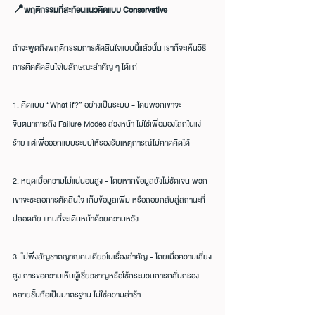
📍พฤติกรรมที่สะท้อนแนวคิดแบบ Conservative
ถ้าจะพูดถึงพฤติกรรมการตัดสินใจแบบนี้แล้วนั้น เราก็จะเห็นวิธี
การคิดตัดสินใจในลักษณะสำคัญ ๆ ได้แก่
1. คิดแบบ “What if?” อย่างเป็นระบบ - โดยพวกเขาจะ
จินตนาการถึง Failure Modes ล่วงหน้า ไม่ใช่เพื่อมองโลกในแง่
ร้าย แต่เพื่อออกแบบระบบให้รองรับเหตุการณ์ไม่คาดคิดได้
2. หยุดเมื่อความไม่แน่นอนสูง - โดยหากข้อมูลยังไม่ชัดเจน พวก
เขาจะชะลอการตัดสินใจ เก็บข้อมูลเพิ่ม หรือถอยกลับสู่สถานะที่
ปลอดภัย แทนที่จะเดินหน้าด้วยความหวัง
3. ไม่พึ่งสัญชาตญาณคนเดียวในเรื่องสำคัญ - โดยเมื่อความเสี่ยง
สูง การขอความเห็นผู้เชี่ยวชาญหรือใช้กระบวนการกลั่นกรอง
หลายชั้นถือเป็นมาตรฐาน ไม่ใช่ความล่าช้า