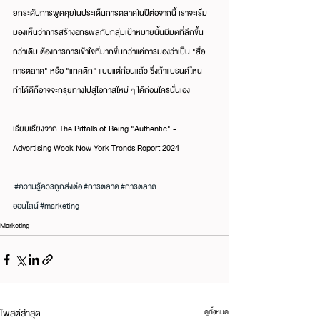
ยกระดับการพูดคุยในประเด็นการตลาดในปีต่อจากนี้ เราจะเริ่ม
มองเห็นว่าการสร้างอิทธิพลกับกลุ่มเป้าหมายนั้นมีมิติที่ลึกขึ้น
กว่าเดิม ต้องการการเข้าใจที่มากขึ้นกว่าแค่การมองว่าเป็น "สื่อ
การตลาด" หรือ "แทคติก" แบบแต่ก่อนแล้ว ซึ่งถ้าแบรนด์ไหน
ทำได้ดีก็อาจจะกรุยทางไปสู่โอกาสใหม่ ๆ ได้ก่อนใครนั่นเอง
เรียบเรียงจาก The Pitfalls of Being "Authentic" - 
Advertising Week New York Trends Report 2024
#ความร
ู้ควรถูกส่งต่อ
#การตลาด
#การตลาด
ออนไลน
#marketing
Marketing
โพสต์ล่าสุด
ดูทั้งหมด