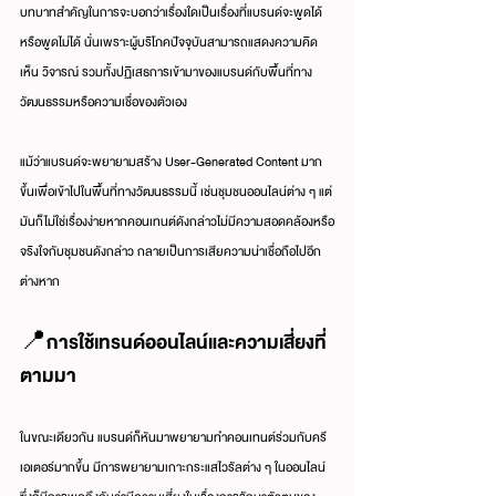
บทบาทสำคัญในการจะบอกว่าเรื่องใดเป็นเรื่องที่แบรนด์จะพูดได้
หรือพูดไม่ได้ นั่นเพราะผู้บริโภคปัจจุบันสามารถแสดงความคิด
เห็น วิจารณ์ รวมทั้งปฏิเสธการเข้ามาของแบรนด์กับพื้นที่ทาง
วัฒนธรรมหรือความเชื่อของตัวเอง
แม้ว่าแบรนด์จะพยายามสร้าง User-Generated Content มาก
ขึ้นเพื่อเข้าไปในพื้นที่ทางวัฒนธรรมนี้ เช่นชุมชนออนไลน์ต่าง ๆ แต่
มันก็ไม่ใช่เรื่องง่ายหากคอนเทนต์ดังกล่าวไม่มีความสอดคล้องหรือ
จริงใจกับชุมชนดังกล่าว กลายเป็นการเสียความน่าเชื่อถือไปอีก
ต่างหาก
📍การใช้เทรนด์ออนไลน์และความเสี่ยงที่
ตามมา
ในขณะเดียวกัน แบรนด์ก็หันมาพยายามทำคอนเทนต์ร่วมกับครี
เอเตอร์มากขึ้น มีการพยายามเกาะกระแสไวรัลต่าง ๆ ในออนไลน์ 