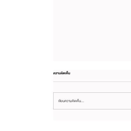
ความคิดเห็น
เขียนความคิดเห็น…
"พนักงานเราใช้ AI แล้ว 80%" คือตัวเลขที่ทำให้ผ
บริหารสบายใจที่สุด และบอกความจริงน้อยที่สุ