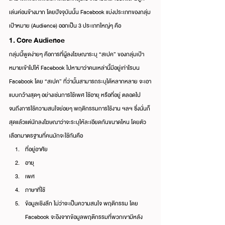
เล่นค่อนข้างมาก โดยปัจจุบันนั้น Facebook แบ่งประเภทของกลุ่ม
เป้าหมาย (Audience) ออกเป็น 3 ประเภทใหญ่ๆ คือ
1. Core Audience
กลุ่มนี้พูดง่ายๆ คือการที่ผู้ลงโฆษณาระบุ “สเปค” ของกลุ่มเป้า
หมายเข้าไปให้ Facebook ไปหามาว่าคนเหล่านี้มีอยู่เท่าไรบน 
Facebook โดย “สเปค” ที่ว่านั้นสามารถระบุได้หลากหลาย จะเอา
แบบกว้างสุดๆ อย่างเช่นการใช้เพศ ใช้อายุ หรือที่อยู่ ตลอดไป
จนถึงการใช้ความสนใจย่อยๆ พฤติกรรมการใช้งาน ฯลฯ ซึ่งนั่นก็
สุดแล้วแต่นักลงโฆษณาว่าจะระบุให้ละเอียดกันขนาดไหน โดยตัว
เลือกมาตรฐานที่คนมักจะใช้กันคือ
ที่อยู่อาศัย
อายุ
เพศ
ภาษาที่ใช้
ข้อมูลเชิงลึก ไม่ว่าจะเป็นความสนใจ พฤติกรรม โดย 
Facebook จะอิงจากข้อมูลพฤติกรรมที่พวกเขามีหลัง