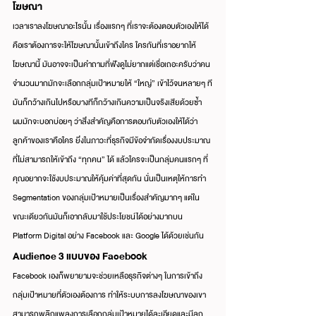
โฆษณา
เวลาเราลงโฆษณาอะไรนั้น เรื่องแรกๆ ที่เราจะต้องตอบตัวเองให้ได้
คือเราต้องการจะให้โฆษณานั้นเข้าถึงใคร ใครกันที่เราอยากให้
โฆษณานี้ มันอาจจะเป็นคำถามที่ฟังดูไม่ยากแต่เชื่อเถอะครับว่าคน
จำนวนมากมักจะเลือกกลุ่มเป้าหมายให้ “ใหญ่” เข้าไว้จนหลายๆ ที
มันก็กว้างเกินไปหรือบางทีก็กว้างเกินความเป็นจริงเสียด้วยซ้ำ
ผมมักจะบอกบ่อยๆ ว่าสิ่งสำคัญคือการตอบกับตัวเองให้ได้ว่า
ลูกค้าของเราคือใคร ยิ่งในภาวะที่ธุรกิจมีข้อจำกัดเรื่องงบประมาณ
ที่ไม่สามารถให้เข้าถึง “ทุกคน” ได้ แล้วใครจะเป็นกลุ่มคนแรกๆ ที่
คุณอยากจะใช้งบประมาณให้คุ้มค่าที่สุดกัน นั่นเป็นเหตุให้การทำ 
Segmentation ของกลุ่มเป้าหมายเป็นเรื่องสำคัญมากๆ แต่ใน
ขณะเดียวกันมันก็เอากลับมาใช้ประโยชน์ได้อย่างมากบน 
Platform Digital อย่าง Facebook และ Google ได้ด้วยเช่นกัน
Audience 3 แบบของ Facebook
Facebook เองก็พยายามจะช่วยเหลือธุรกิจต่างๆ ในการเข้าถึง
กลุ่มเป้าหมายที่ตัวเองต้องการ ทำให้ระบบการลงโฆษณาของเขา
สามารถพลิกแพลงการเลือกกลุ่มเป้าหมายได้ละเอียดและมีลูก