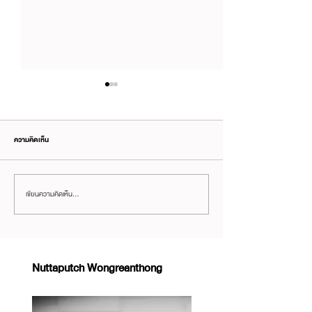
ความคิดเห็น
เขียนความคิดเห็น…
#TEDน่าดู – การปีนหน้าผา 3,000 ฟุต
[TED ควรดู] ช่วงเวลาที่น่า
ด้วยมือเปล่า
ทำให้เราสร้างสรรค์ได้ (แล
ถือมาเล่นฆ่าเวลา)
Nuttaputch Wongreanthong