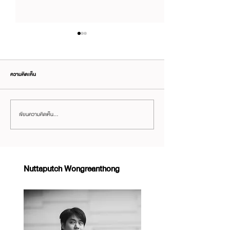
ความคิดเห็น
เขียนความคิดเห็น…
#TEDน่าดู – การปีนหน้าผา 3,000 ฟุต
[TED ควรดู] ช่วงเวลาที่น่า
ด้วยมือเปล่า
ทำให้เราสร้างสรรค์ได้ (แล
ถือมาเล่นฆ่าเวลา)
Nuttaputch Wongreanthong