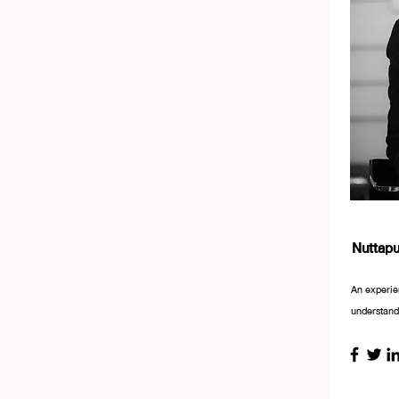
Nuttap
An experie
understandi