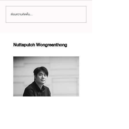
เขียนความคิดเห็น…
เรียนรู้ Customer Journey แบบง่ายๆ
เราจะใช้ Facebook Group
ผ่าน Facebook Ad Objective
อย่างไรได้บ้าง?
Nuttaputch Wongreanthong