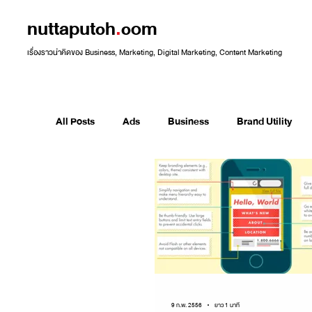
nuttaputch
.
com
เรื่องราวน่าคิดของ Business, Marketing, Digital Marketing, Content Marketing
All Posts
Ads
Business
Brand Utility
Future skills
Facebook 101
Guide to Mar
Marketing Techniques
Marketing Technology
Social Commerce
Social Media Marketing
9 ก.พ. 2556
ยาว 1 นาที