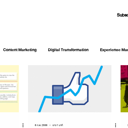
Subsc
Content Marketing
Digital Transformation
Experience Mar
keting
Life/Work Hacking
Management
Marketing
Must Watch Speech
Neuromarketing
Research & Tre
Strategy
Technology
The Interview
Thoughts
6 ก.พ. 2556
ยาว 1 นาที