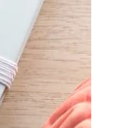
อยู่เสียหน่อยแต่เอาจริง ๆ แล้ว "การตัดสินใจแบบอนุรักษ์นิยม" หรือ
Conservative Decision Making นั้นก็มีคอนเซปต์ที่มีคุณค่าและ
เป็นประโยชน์อยู่ไม่น้อย (มันถึงถูกหยิบมาแนะนำในรายงานการ
พัฒนาจุดแข็งนั่นแหละ) เลยขอหยิบมาอธิบายกันในโพสต์นี้ให้