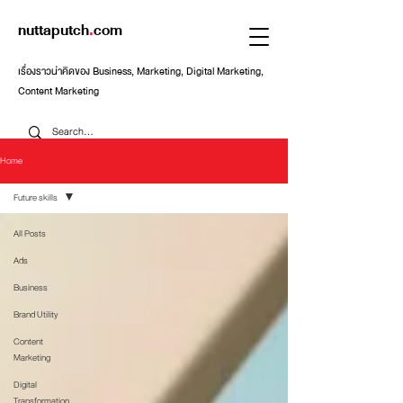
nuttaputch
.
com
เรื่องราวน่าคิดของ Business, Marketing, Digital Marketing,
Content Marketing
Home
Future skills
All Posts
Ads
Business
Brand Utility
Content
Marketing
Digital
Transformation