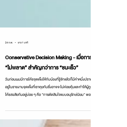
24 ก.พ.
ยาว 1 นาที
Conservative Decision Making - เมื่อการ
“ไม่พลาด” สำคัญกว่าการ “ชนะเร็ว”
วันก่อนผมมีการโค้ชจุดแข็งให้กับน้องที่รู้จักแล้วก็มีคำหนึ่งปรากฎ
อยู่ในรายงานจุดแข็งที่เราคุยกันซึ่งอาจจะไม่ค่อยคุ้นและทำให้ผู้ถูก
โค้ชสงสัยกันอยู่บ่อย ๆ คือ "การตัดสินใจแบบอนุรักษ์นิยม" พอมี
คำว่า "อนุรักษ์นิยม" เลยอาจจะทำให้หลายคนมีภาพในเชิงลบกัน