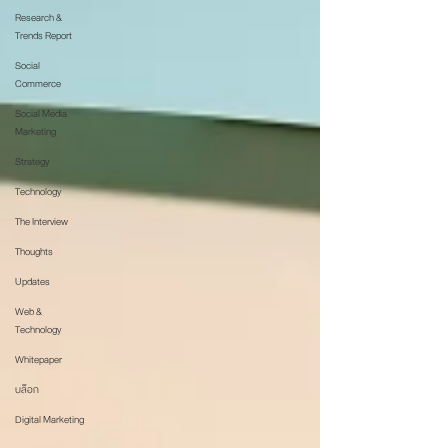
Research &
Trends Report
Social
Commerce
Social Media
Marketing
Strategy
Technology
The Interview
Thoughts
Updates
Web &
Technology
Whitepaper
บล็อก
Digital Marketing