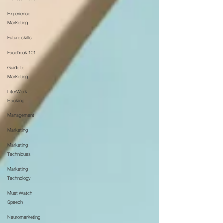
Experience
Marketing
Future skills
Facebook 101
Guide to
Marketing
Life/Work
Hacking
Management
Marketing
Marketing
Techniques
Marketing
Technology
Must Watch
Speech
Neuromarketing